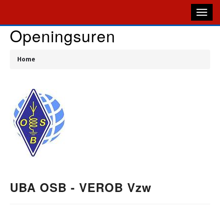
Overslaan
en
naar
Openingsuren
de
M
inhoud
gaan
Home
N
Kruimelpad
UBA OSB - VEROB Vzw