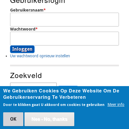
Menu
Gebruikersnaam
Wachtwoord
Uw wachtwoord opnieuw instellen
Zoekveld
Zoeken
We Gebruiken Cookies Op Deze Website Om De
Gebruikerservaring Te Verbeteren
Meer info
Door te klikken gaat U akkoord om cookies te gebruiken
Copyright © 2026, UBA OSB - VEROB vzw
OK
Nee - No, thanks
Developed by
Dropthemes.in
&
Devsaran
.