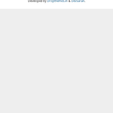
Developed by
Dropthemes.in
&
Devsaran
.