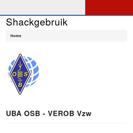
Overslaan
en
naar
Shackgebruik
de
M
inhoud
gaan
Home
N
Kruimelpad
UBA OSB - VEROB Vzw