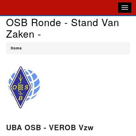
Overslaan
en
naar
OSB Ronde - Stand Van
de
M
Zaken -
inhoud
gaan
N
Home
Kruimelpad
UBA OSB - VEROB Vzw