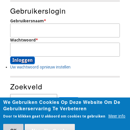
Account
Gebruikerslogin
Menu
Gebruikersnaam
Wachtwoord
Uw wachtwoord opnieuw instellen
Zoekveld
Zoeken
We Gebruiken Cookies Op Deze Website Om De
Gebruikerservaring Te Verbeteren
Meer info
Door te klikken gaat U akkoord om cookies te gebruiken
Copyright © 2026, UBA OSB - VEROB vzw