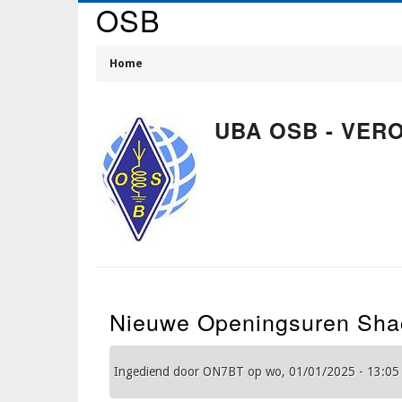
OSB
Overslaan
en
naar
Home
de
Kruimelpad
inhoud
gaan
UBA OSB - VER
Nieuwe Openingsuren Sha
Ingediend door
ON7BT
op
wo, 01/01/2025 - 13:05