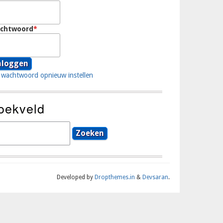
chtwoord
wachtwoord opnieuw instellen
oekveld
eken
Developed by
Dropthemes.in
&
Devsaran
.