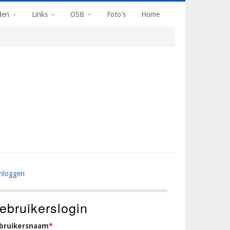
den
Links
OSB
Foto's
Home
Inloggen
ser
ccount
ebruikerslogin
enu
bruikersnaam