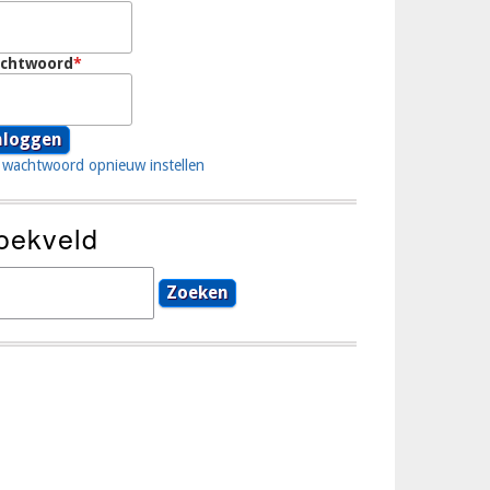
chtwoord
wachtwoord opnieuw instellen
oekveld
eken