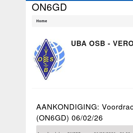
ON6GD
Overslaan
en
naar
Home
de
Kruimelpad
inhoud
gaan
UBA OSB - VER
AANKONDIGING: Voordrach
(ON6GD) 06/02/26