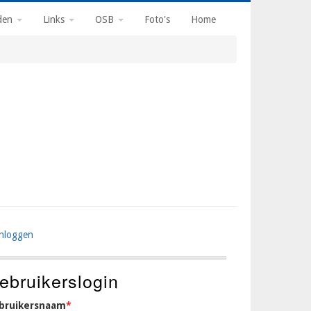
den
Links
OSB
Foto's
Home
Inloggen
ser
ccount
ebruikerslogin
enu
bruikersnaam