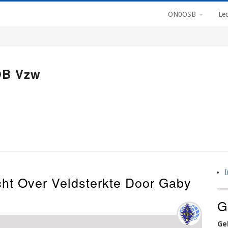
Main
ON0OSB
Le
Navigation
OB Vzw
t Over Veldsterkte Door Gaby
U
A
G
M
Ge