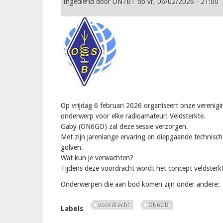
Ingediend door
ON7BT
op
vr, 06/02/2026 - 21:00
Op vrijdag 6 februari 2026 organiseert onze vereni
onderwerp voor elke radioamateur: Veldsterkte.
Gaby (ON6GD) zal deze sessie verzorgen.
Met zijn jarenlange ervaring en diepgaande technisc
golven.
Wat kun je verwachten?
Tijdens deze voordracht wordt het concept veldsterkt
Onderwerpen die aan bod komen zijn onder andere:
voordracht
ON6GD
Labels